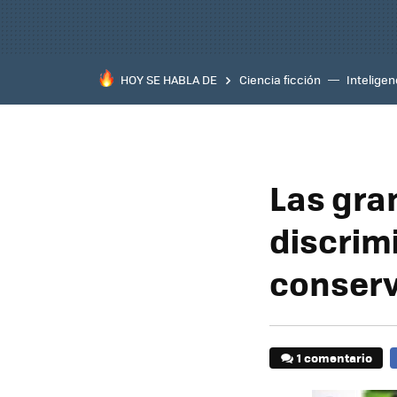
HOY SE HABLA DE
Ciencia ficción
Inteligenc
Las gra
discrim
conser
1 comentario