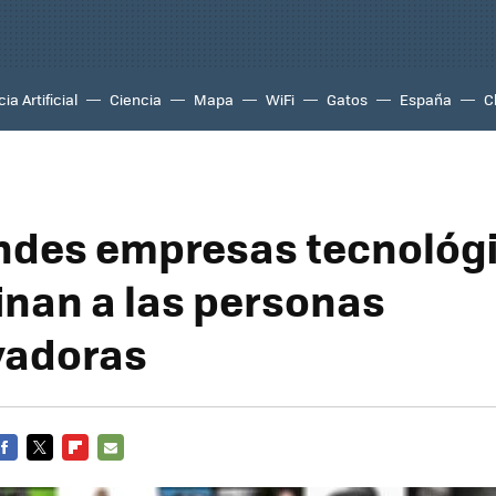
ia Artificial
Ciencia
Mapa
WiFi
Gatos
España
C
ndes empresas tecnológ
inan a las personas
vadoras
FACEBOOK
TWITTER
FLIPBOARD
E-