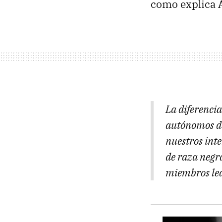
como explica
La diferenci
autónomos de
nuestros inte
de raza negr
miembros lea