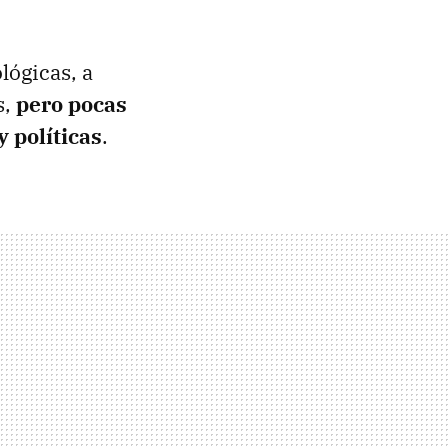
ógicas, a
s,
pero pocas
y políticas
.