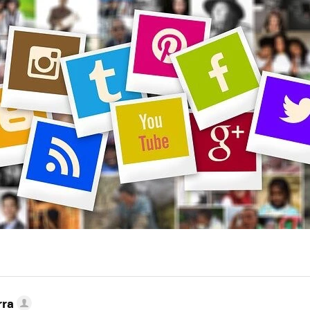
MAIL
rra