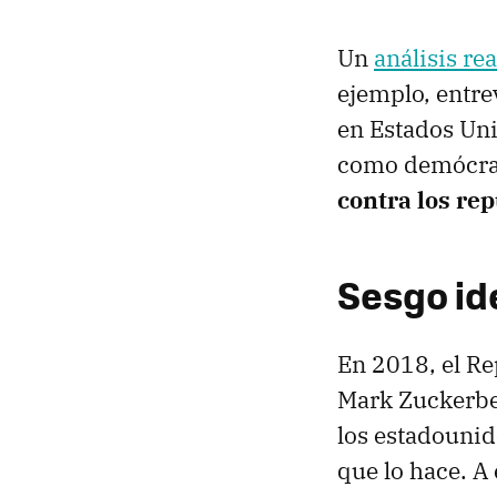
Un
análisis re
ejemplo, entre
en Estados Uni
como demócrat
contra los re
Sesgo ide
En 2018, el Re
Mark Zuckerber
los estadounid
que lo hace. A