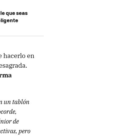
ble que seas
eligente
e hacerlo en
desagrada.
orma
n un tablón
ocorde,
énior de
ctivas, pero