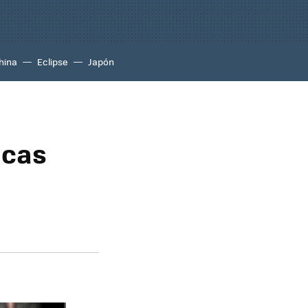
hina
Eclipse
Japón
icas