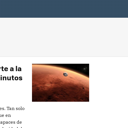
te a la
minutos
es. Tan solo
ue en
capaces de