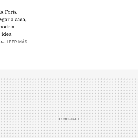
la Feria
egar a casa,
 podría
 idea
...
LEER MÁS