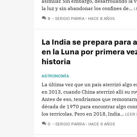
asimilar. Sin embargo, desarrollando la 
la luz y sin abandonar los confines de...
L
COMENTARIOS
8
SERGIO PARRA
HACE 8 AÑOS
La India se prepara para a
en la Luna por primera ve
historia
ASTRONOMÍA
La última vez que un país aterrizó algo e
en 2013, cuando China aterrizó allí su ro
Antes de eso, tendríamos que remontarno
década de 1970 para encontrar algo cons
los terrícolas. Pero en 2018, India...
LEER 
COMENTARIOS
0
SERGIO PARRA
HACE 9 AÑOS