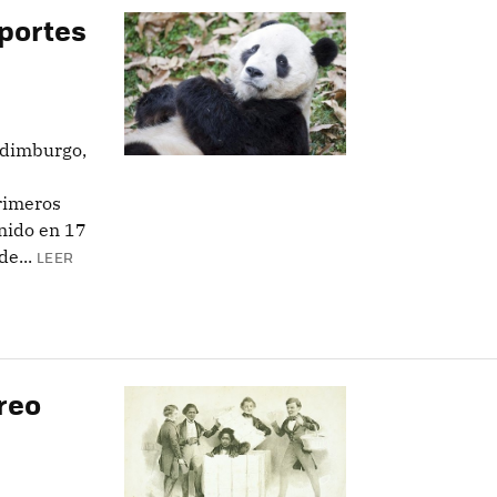
portes
Edimburgo,
rimeros
nido en 17
e...
LEER
reo