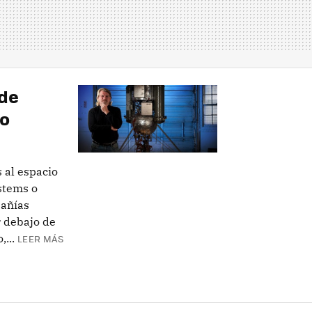
de
io
 al espacio
stems o
pañías
r debajo de
...
LEER MÁS