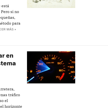
e está
 Pero si no
equeñas,
método para
EER MÁS »
ar en
istema
rretera,
enas tráfico
so el
 el horizonte