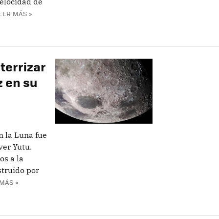
velocidad de
EER MÁS »
terrizar
z en su
n la Luna fue
ver Yutu.
s a la
truido por
MÁS »