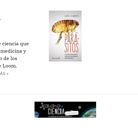
r
 ciencia que
, medicina y
o de los
he Loom.
ÁS »