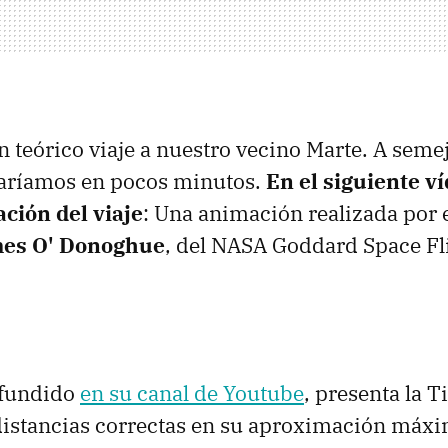
un teórico viaje a nuestro vecino Marte. A seme
garíamos en pocos minutos.
En el siguiente v
ción del viaje
: Una animación realizada por e
es O' Donoghue
, del NASA Goddard Space Fli
ifundido
en su canal de Youtube
, presenta la T
distancias correctas en su aproximación máx