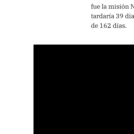
fue la misión 
tardaría 39 d
de 162 días.