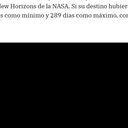
New Horizons de la NASA. Si su destino hubier
ías como mínimo y 289 días como máximo, co