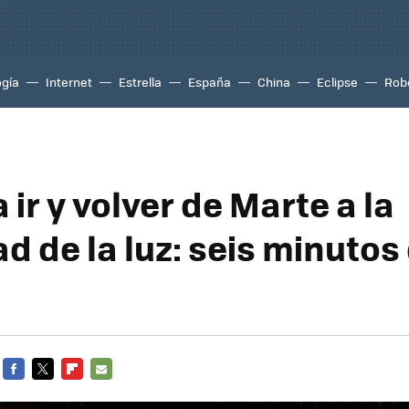
ogía
Internet
Estrella
España
China
Eclipse
Rob
a ir y volver de Marte a la
d de la luz: seis minutos
FACEBOOK
TWITTER
FLIPBOARD
E-