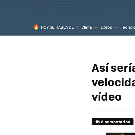
HOY SE HABLA DE
Clima
Libros
Tecnol
Así serí
velocida
vídeo
8 comentarios