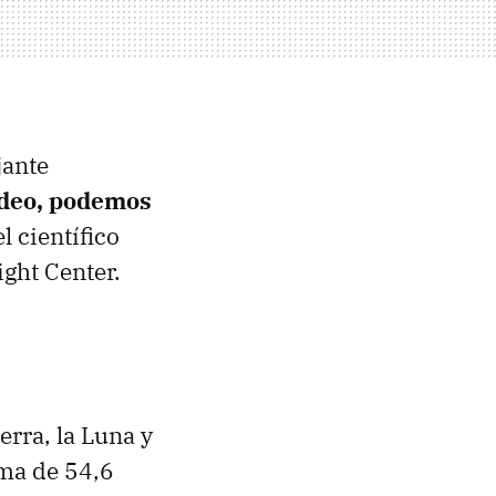
jante
ídeo, podemos
l científico
ght Center.
ierra, la Luna y
ima de 54,6