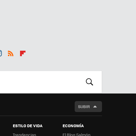
st
RSS
Flip
r
boa
m
rd
BUSCAR
SUBIR
ESTILO DE VIDA
ECONOMÍA
Trendencias
El Blog Salmón