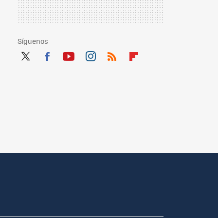
Síguenos
Twit
Fac
You
Inst
RSS
Flip
ter
ebo
tub
agr
boa
ok
e
am
rd