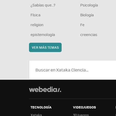
¿Sabías que...?
Psicología
Física
Biología
religion
Fe
epistemología
creencias
VER MÁS TEMAS
TECNOLOGÍA
VIDEOJUEGOS
Xataka
3DJuegos