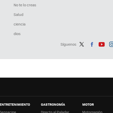
No te lo creas
Salud
ciencia
dios
Síguenos
Twit
Fac
You
In
ter
ebo
tub
ag
ok
e
a
ENTRETENIMIENTO
GASTRONOMÍA
MOTOR
Sensacine
Directo al Paladar
Motorpasión