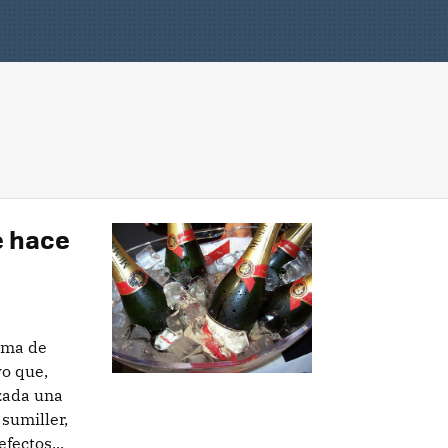
e hace
oma de
vo que,
zada una
 sumiller,
fectos...