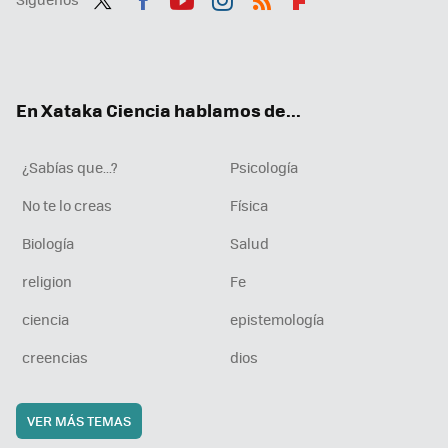
Twit
Fac
You
Inst
RSS
Flip
ter
ebo
tub
agr
boa
ok
e
am
rd
En Xataka Ciencia hablamos de...
¿Sabías que...?
Psicología
No te lo creas
Física
Biología
Salud
religion
Fe
ciencia
epistemología
creencias
dios
VER MÁS TEMAS