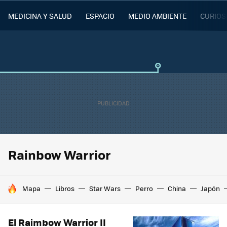
MEDICINA Y SALUD
ESPACIO
MEDIO AMBIENTE
CURIOS
Rainbow Warrior
HOY SE HABLA DE
Mapa
Libros
Star Wars
Perro
China
Japón
El Raimbow Warrior II