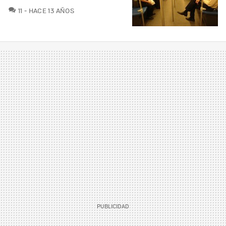
COMENTARIOS
11
HACE 13 AÑOS