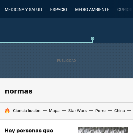
MEDICINA Y SALUD
ESPACIO
MEDIO AMBIENTE
CURIOS
normas
HOY SE HABLA DE
Ciencia ficción
Mapa
Star Wars
Perro
China
Hay personas que