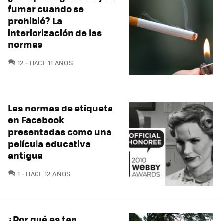
fumar cuando se
prohibió? La
interiorización de las
normas
COMENTARIOS
12
HACE 11 AÑOS
Las normas de etiqueta
en Facebook
presentadas como una
película educativa
antigua
COMENTARIOS
1
HACE 12 AÑOS
¿Por qué es tan