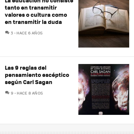
La educación no consiste
tanto en transmitir
valores o cultura como
en transmitir la duda
COMENTARIOS
3
HACE 6 AÑOS
Las 9 reglas del
pensamiento escéptico
según Carl Sagan
COMENTARIOS
9
HACE 8 AÑOS