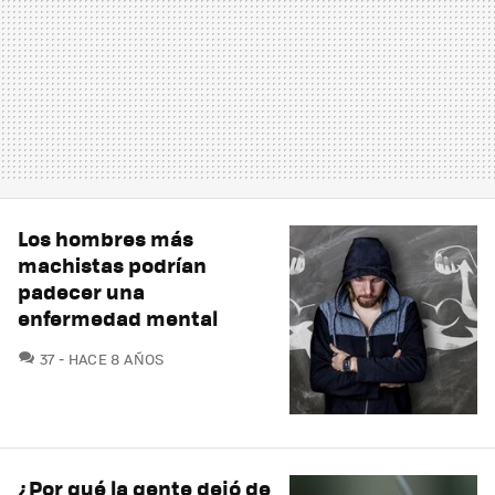
Los hombres más
machistas podrían
padecer una
enfermedad mental
COMENTARIOS
37
HACE 8 AÑOS
¿Por qué la gente dejó de