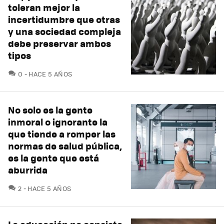
toleran mejor la
incertidumbre que otras
y una sociedad compleja
debe preservar ambos
tipos
COMENTARIOS
0
HACE 5 AÑOS
No solo es la gente
inmoral o ignorante la
que tiende a romper las
normas de salud pública,
es la gente que está
aburrida
COMENTARIOS
2
HACE 5 AÑOS