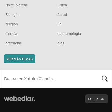
No te lo creas
Física
Biología
Salud
religion
Fe
ciencia
epistemología
creencias
dios
VER MÁS TEMAS
BUSCA
SUBIR