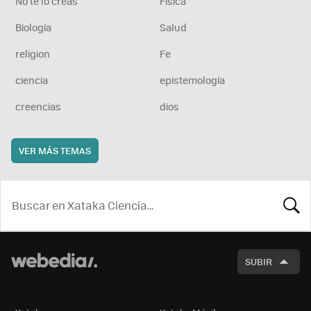
No te lo creas
Física
Biología
Salud
religion
Fe
ciencia
epistemología
creencias
dios
VER MÁS TEMAS
BUSCA
SUBIR