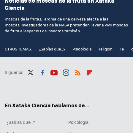
Noticias de moscas de la fruta en Xataka
Ciencia
moscas de la fruta:El aroma de una cerveza afecta a las
moscas.Investigadores de la NASA pretenden llevar a vivir moscas
de fruta al espacio.Los insectos también..
OTROS TEMAS:
¿Sabías que...?
Psicología
religion
Fe
Síguenos
Twit
Fac
You
Inst
RSS
Flip
ter
ebo
tub
agr
boa
ok
e
am
rd
En Xataka Ciencia hablamos de...
¿Sabías que...?
Psicología