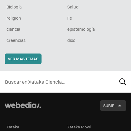
Biología
Salud
religion
Fe
ciencia
epistemología
creencias
dios
VER MÁS TEMAS
BUSCA
SUBIR
Xataka
Xataka Móvil