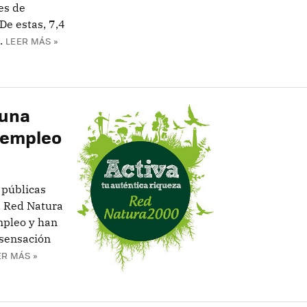
es de
De estas, 7,4
.
LEER MÁS »
 una
 empleo
 públicas
a Red Natura
mpleo y han
 sensación
ER MÁS »