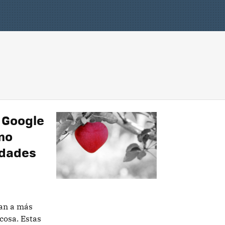
e Google
mo
edades
an a más
cosa. Estas