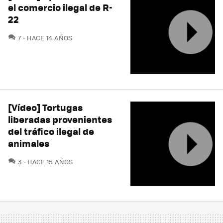
el comercio ilegal de R-
22
COMENTARIOS
7
HACE 14 AÑOS
[Vídeo] Tortugas
liberadas provenientes
del tráfico ilegal de
animales
COMENTARIOS
3
HACE 15 AÑOS