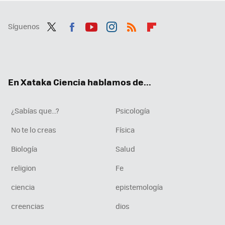
Síguenos
Twit
Fac
You
Inst
RSS
Flip
ter
ebo
tub
agr
boa
ok
e
am
rd
En Xataka Ciencia hablamos de...
¿Sabías que...?
Psicología
No te lo creas
Física
Biología
Salud
religion
Fe
ciencia
epistemología
creencias
dios