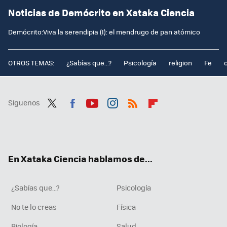
Noticias de Demócrito en Xataka Ciencia
Demócrito:Viva la serendipia (I): el mendrugo de pan atómico
OTROS TEMAS:
¿Sabías que...?
Psicología
religion
Fe
Síguenos
Twit
Fac
You
Inst
RSS
Flip
ter
ebo
tub
agr
boa
ok
e
am
rd
En Xataka Ciencia hablamos de...
¿Sabías que...?
Psicología
No te lo creas
Física
Biología
Salud