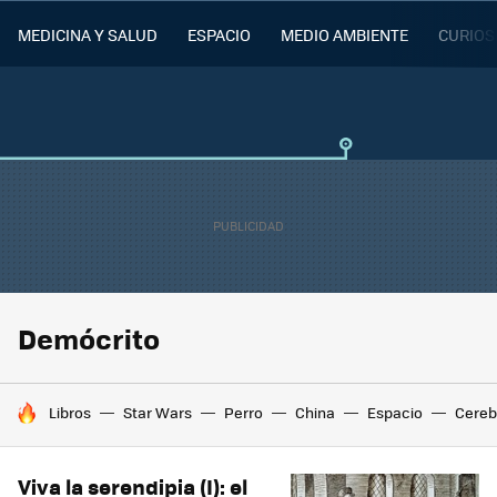
MEDICINA Y SALUD
ESPACIO
MEDIO AMBIENTE
CURIOS
Demócrito
HOY SE HABLA DE
Libros
Star Wars
Perro
China
Espacio
Cereb
Viva la serendipia (I): el