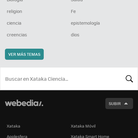
religion
Fe
ciencia
epistemología
creencias
dios
VER MÁS TEMAS
BUSCA
SUBIR
Xataka
Xataka Móvil
Applesfera
Xataka Smart Home