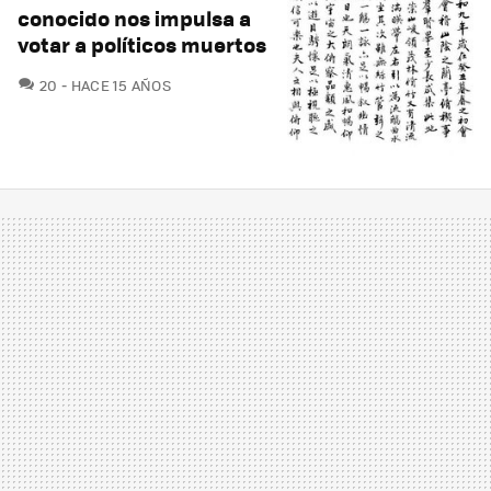
conocido nos impulsa a
votar a políticos muertos
COMENTARIOS
20
HACE 15 AÑOS