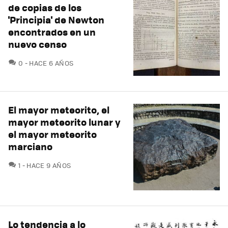
de copias de los
'Principia' de Newton
encontrados en un
nuevo censo
COMENTARIOS
0
HACE 6 AÑOS
El mayor meteorito, el
mayor meteorito lunar y
el mayor meteorito
marciano
COMENTARIOS
1
HACE 9 AÑOS
Lo tendencia a lo