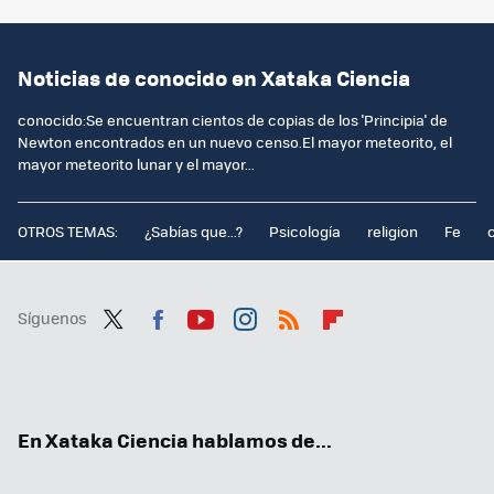
Noticias de conocido en Xataka Ciencia
conocido:Se encuentran cientos de copias de los 'Principia' de
Newton encontrados en un nuevo censo.El mayor meteorito, el
mayor meteorito lunar y el mayor...
OTROS TEMAS:
¿Sabías que...?
Psicología
religion
Fe
Síguenos
Twit
Fac
You
Inst
RSS
Flip
ter
ebo
tub
agr
boa
ok
e
am
rd
En Xataka Ciencia hablamos de...