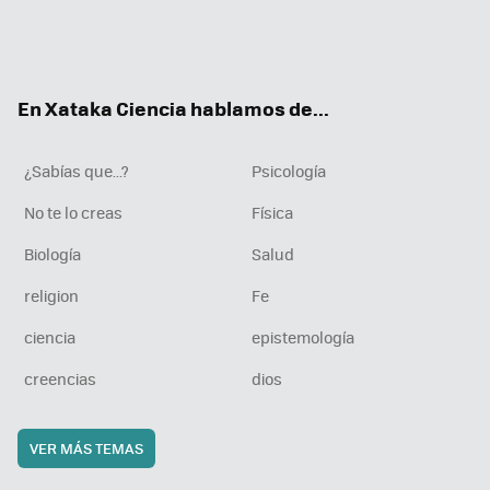
Twit
Fac
You
Inst
RSS
Flip
ter
ebo
tub
agr
boa
ok
e
am
rd
En Xataka Ciencia hablamos de...
¿Sabías que...?
Psicología
No te lo creas
Física
Biología
Salud
religion
Fe
ciencia
epistemología
creencias
dios
VER MÁS TEMAS