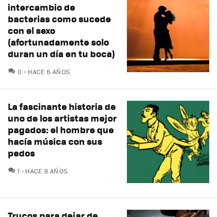
intercambio de
bacterias como sucede
con el sexo
(afortunadamente solo
duran un día en tu boca)
COMENTARIOS
0
HACE 6 AÑOS
La fascinante historia de
uno de los artistas mejor
pagados: el hombre que
hacía música con sus
pedos
COMENTARIOS
1
HACE 8 AÑOS
Trucos para dejar de