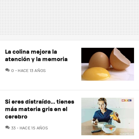
La colina mejora la
atención y la memoria
COMENTARIOS
0
HACE 13 AÑOS
Si eres distraído... tienes
más materia gris en el
cerebro
COMENTARIOS
33
HACE 15 AÑOS