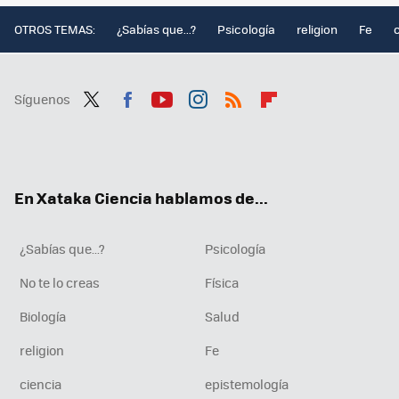
OTROS TEMAS:
¿Sabías que...?
Psicología
religion
Fe
Síguenos
Twit
Fac
You
Inst
RSS
Flip
ter
ebo
tub
agr
boa
ok
e
am
rd
En Xataka Ciencia hablamos de...
¿Sabías que...?
Psicología
No te lo creas
Física
Biología
Salud
religion
Fe
ciencia
epistemología