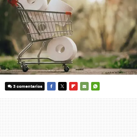
3 comentarios
FACEBOOK
TWITTER
FLIPBOARD
E-
WHATSAPP
MAIL