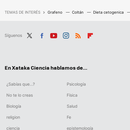
TEMAS DE INTERÉS
Grafeno
Coltán
Dieta cetogenica
Síguenos
Twit
Fac
You
Inst
RSS
Flip
ter
ebo
tub
agr
boa
ok
e
am
rd
En Xataka Ciencia hablamos de...
¿Sabías que...?
Psicología
No te lo creas
Física
Biología
Salud
religion
Fe
ciencia
epistemología