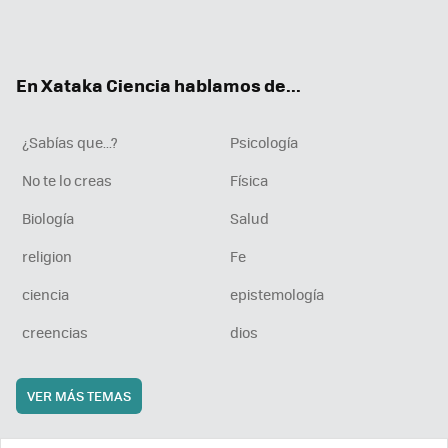
Twit
Fac
You
Inst
RSS
Flip
ter
ebo
tub
agr
boa
ok
e
am
rd
En Xataka Ciencia hablamos de...
¿Sabías que...?
Psicología
No te lo creas
Física
Biología
Salud
religion
Fe
ciencia
epistemología
creencias
dios
VER MÁS TEMAS