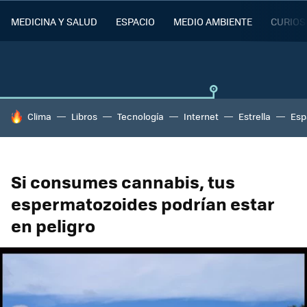
MEDICINA Y SALUD
ESPACIO
MEDIO AMBIENTE
CURIOS
HOY SE HABLA DE
Clima
Libros
Tecnología
Internet
Estrella
Esp
Si consumes cannabis, tus
espermatozoides podrían estar
en peligro