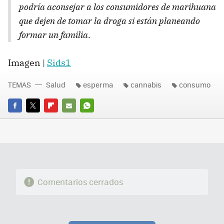
podría aconsejar a los consumidores de marihuana
que dejen de tomar la droga si están planeando
formar un familia.
Imagen |
Sids1
TEMAS
Salud
esperma
cannabis
consumo
FACEBOOK
TWITTER
FLIPBOARD
E-
WHATSAPP
MAIL
Comentarios cerrados