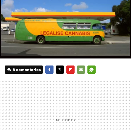
8 comentarios
FACEBOOK
TWITTER
FLIPBOARD
E-
WHATSAPP
MAIL