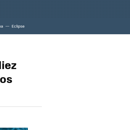
na
Eclipse
diez
ros