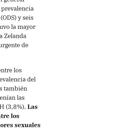
 prevalencia
(ODS) y seis
tuvo la mayor
va Zelanda
 urgente de
ntre los
evalencia del
os también
tenían las
SH (3,8%).
Las
tre los
dores sexuales