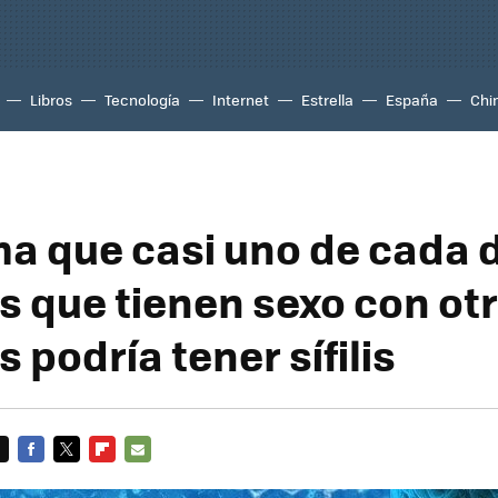
Libros
Tecnología
Internet
Estrella
España
Chi
ma que casi uno de cada 
 que tienen sexo con ot
podría tener sífilis
FACEBOOK
TWITTER
FLIPBOARD
E-