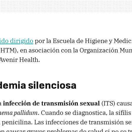
ido dirigido
por la Escuela de Higiene y Medic
HTM), en asociación con la Organización Mund
Avenir Health.
emia silenciosa
na
infección de transmisión sexual
(ITS) causa
nema pallidum
. Cuando se diagnostica, la sífilis
 penicilina. Las infecciones de transmisión se
den causar graves problemas de salud si no se t