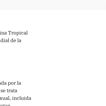
ina Tropical
ial de la
da por la
 se trata
xual, incluida
ratan.