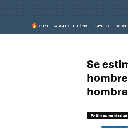
HOY SE HABLA DE
Clima
Ciencia
Mapa
Se esti
hombres
hombres 
Sin comentarios