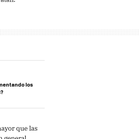
rementando los
s?
mayor que las
n general