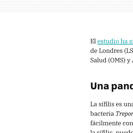
El
estudio ha s
de Londres (LS
Salud (OMS) y 
Una pand
La sífilis es u
bacteria
Trepo
fácilmente con
la sífilis, pue