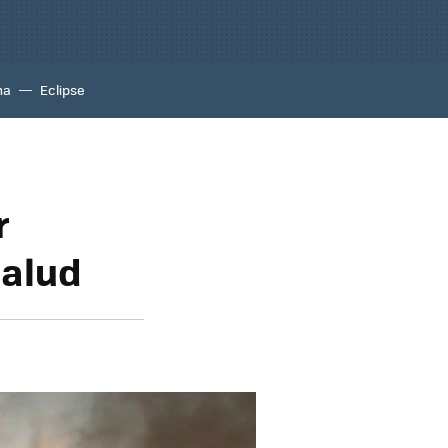
na
Eclipse
r
salud