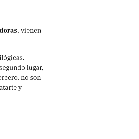
adoras
, vienen
ilógicas.
 segundo lugar,
ercero, no son
atarte y