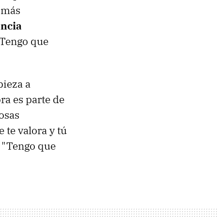
z más
ncia
Tengo que
pieza a
ra es parte de
cosas
te valora y tú
: "Tengo que