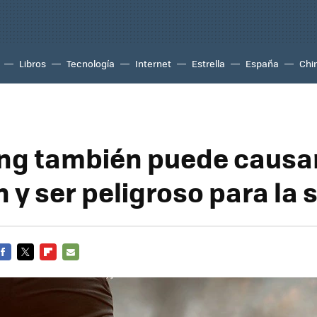
Libros
Tecnología
Internet
Estrella
España
Chi
ing también puede causa
 y ser peligroso para la 
FACEBOOK
TWITTER
FLIPBOARD
E-
MAIL