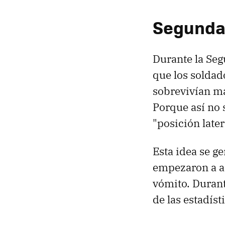
Segunda
Durante la Se
que los soldad
sobrevivían má
Porque así no 
"posición later
Esta idea se g
empezaron a ac
vómito. Durant
de las estadíst