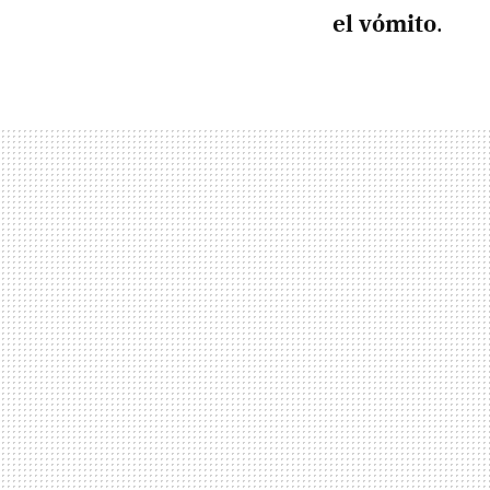
el vómito
.