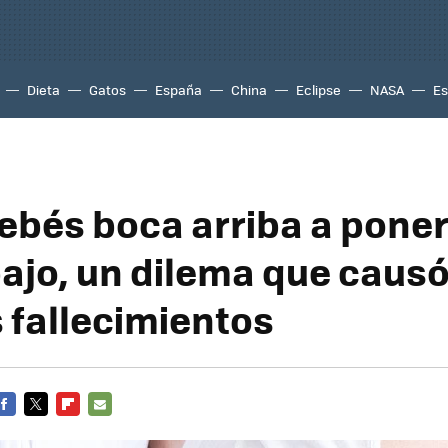
Dieta
Gatos
España
China
Eclipse
NASA
Es
ebés boca arriba a poner
ajo, un dilema que caus
fallecimientos
FACEBOOK
TWITTER
FLIPBOARD
E-