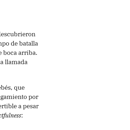
descubrieron
mpo de batalla
e boca arriba.
la llamada
ebés, que
ogamiento por
rtible a pesar
ctfulness
: