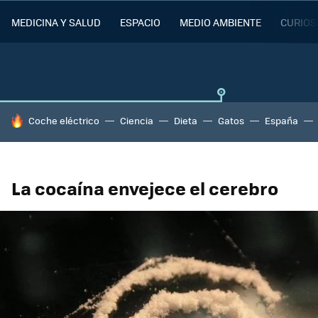
MEDICINA Y SALUD
ESPACIO
MEDIO AMBIENTE
CURIOS
HOY SE HABLA DE
Coche eléctrico
Ciencia
Dieta
Gatos
España
La cocaína envejece el cerebro