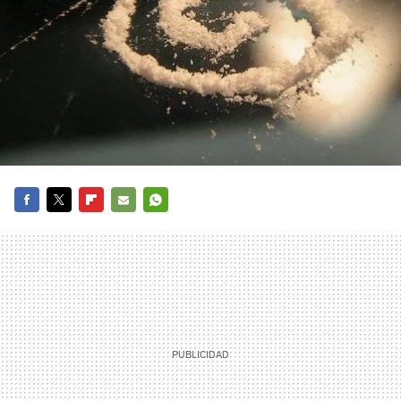
FACEBOOK
TWITTER
FLIPBOARD
E-
WHATSAPP
MAIL