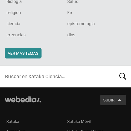
Biología
Salud
religion
Fe
ciencia
epistemología
creencias
dios
VER MÁS TEMAS
BUSCA
SUBIR
Xataka
Xataka Móvil