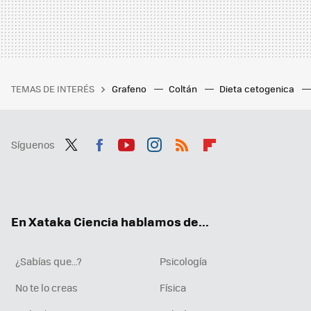
TEMAS DE INTERÉS
Grafeno
Coltán
Dieta cetogenica
Síguenos
Twit
Fac
You
Inst
RSS
Flip
ter
ebo
tub
agr
boa
ok
e
am
rd
En Xataka Ciencia hablamos de...
¿Sabías que...?
Psicología
No te lo creas
Física