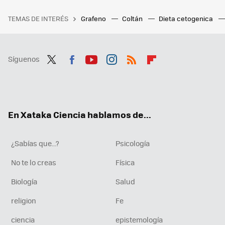
TEMAS DE INTERÉS
Grafeno
Coltán
Dieta cetogenica
Síguenos
Twit
Fac
You
Inst
RSS
Flip
ter
ebo
tub
agr
boa
ok
e
am
rd
En Xataka Ciencia hablamos de...
¿Sabías que...?
Psicología
No te lo creas
Física
Biología
Salud
religion
Fe
ciencia
epistemología