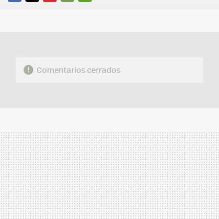
FACEBOOK
TWITTER
FLIPBOARD
E-
WHATSAPP
MAIL
Comentarios cerrados