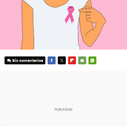
Sin comentarios
FACEBOOK
TWITTER
FLIPBOARD
E-
WHATSAPP
MAIL