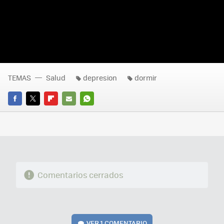
TEMAS
Salud
depresion
dormir
FACEBOOK
TWITTER
FLIPBOARD
E-
WHATSAPP
MAIL
Comentarios cerrados
VER
1 COMENTARIO