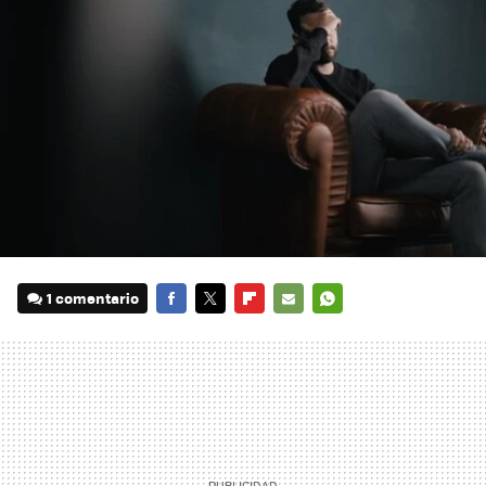
1 comentario
FACEBOOK
TWITTER
FLIPBOARD
E-
WHATSAPP
MAIL