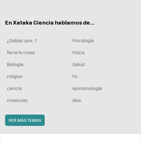
ter
ebo
tub
agr
boa
ok
e
am
rd
En Xataka Ciencia hablamos de...
¿Sabías que...?
Psicología
No te lo creas
Física
Biología
Salud
religion
Fe
ciencia
epistemología
creencias
dios
VER MÁS TEMAS