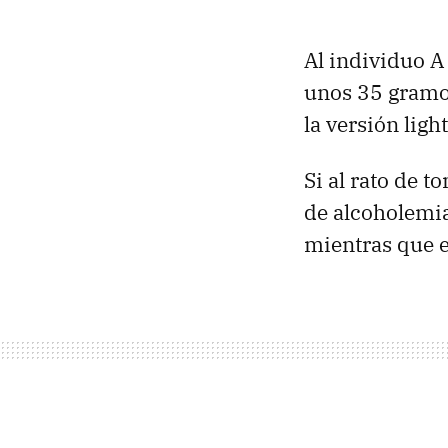
Al individuo 
unos 35 gramos
la versión ligh
Si al rato de t
de alcoholemia
mientras que el