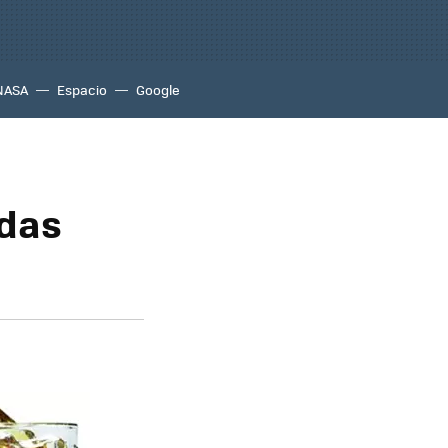
NASA
Espacio
Google
idas