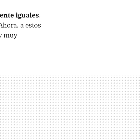
nte iguales
,
Ahora, a estos
oy muy