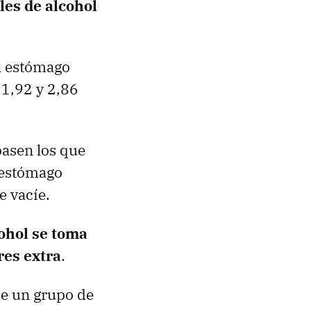
les de alcohol
El estómago
 1,92 y 2,86
pasen los que
l estómago
e vacíe.
cohol se toma
res extra
.
de un grupo de