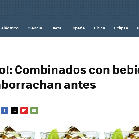
eléctrico
Ciencia
Dieta
España
China
Eclipse
o!: Combinados con beb
mborrachan antes
FACEBOOK
TWITTER
FLIPBOARD
E-
MAIL