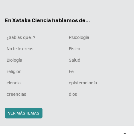
ter
ebo
tub
agr
boa
ok
e
am
rd
En Xataka Ciencia hablamos de...
¿Sabías que...?
Psicología
No te lo creas
Física
Biología
Salud
religion
Fe
ciencia
epistemología
creencias
dios
VER MÁS TEMAS