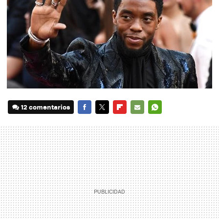
12 comentarios
FACEBOOK
TWITTER
FLIPBOARD
E-
WHATSAPP
MAIL