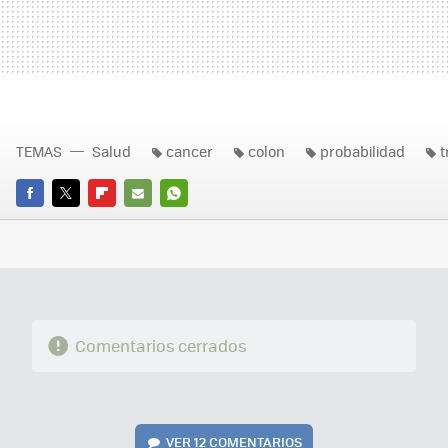
TEMAS
Salud
cancer
colon
probabilidad
t
FACEBOOK
TWITTER
FLIPBOARD
E-
WHATSAPP
MAIL
Comentarios cerrados
VER
12 COMENTARIOS