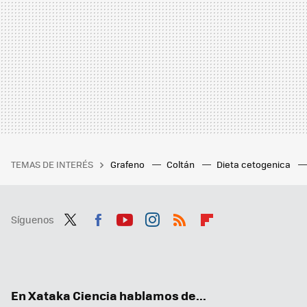
TEMAS DE INTERÉS
Grafeno
Coltán
Dieta cetogenica
Síguenos
Twit
Fac
You
Inst
RSS
Flip
ter
ebo
tub
agr
boa
ok
e
am
rd
En Xataka Ciencia hablamos de...