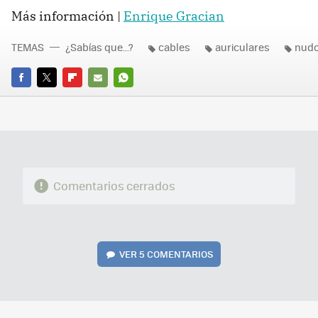
Más información |
Enrique Gracian
TEMAS
¿Sabías que...?
cables
auriculares
nud
FACEBOOK
TWITTER
FLIPBOARD
E-
WHATSAPP
MAIL
Comentarios cerrados
VER
5 COMENTARIOS