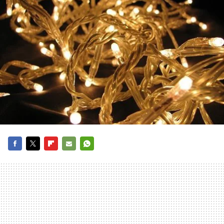
FACEBOOK
TWITTER
FLIPBOARD
E-
WHATSAPP
MAIL