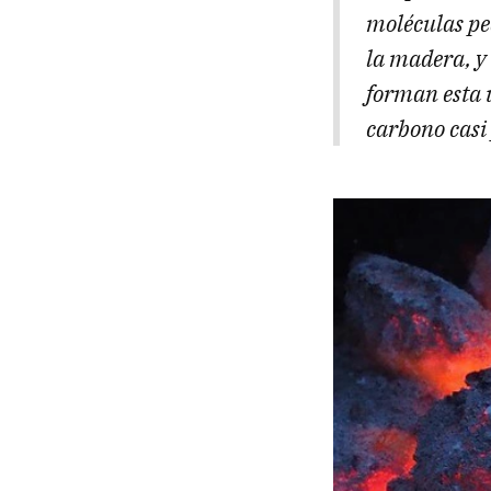
moléculas peq
la madera, y
forman esta ú
carbono casi