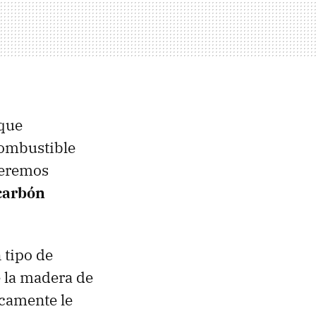
 que
combustible
beremos
carbón
 tipo de
 la madera de
icamente le