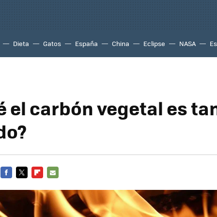
Dieta
Gatos
España
China
Eclipse
NASA
Es
é el carbón vegetal es ta
do?
FACEBOOK
TWITTER
FLIPBOARD
E-
MAIL