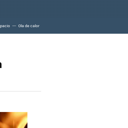
pacio
Ola de calor
n