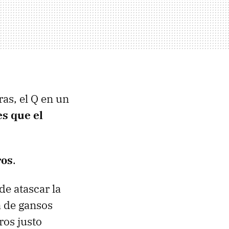
as, el Q en un
es que el
ros
.
e atascar la
a de gansos
os justo