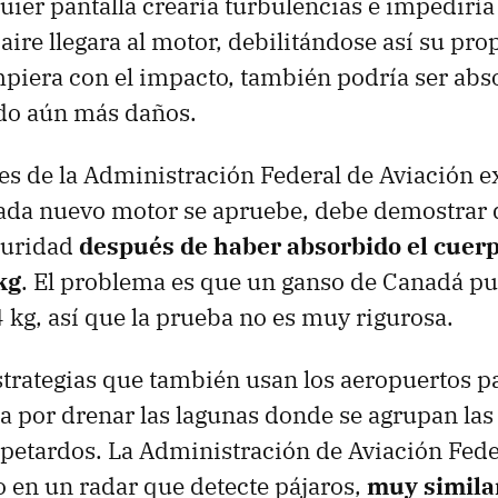
ier pantalla crearía turbulencias e impediría 
aire llegara al motor, debilitándose así su prop
mpiera con el impacto, también podría ser abs
do aún más daños.
es de la Administración Federal de Aviación e
cada nuevo motor se apruebe, debe demostrar 
guridad
después de haber absorbido el cuer
kg
. El problema es que un ganso de Canadá pu
4 kg, así que la prueba no es muy rigurosa.
estrategias que también usan los aeropuertos pa
a por drenar las lagunas donde se agrupan las
 petardos. La Administración de Aviación Fed
o en un radar que detecte pájaros,
muy similar