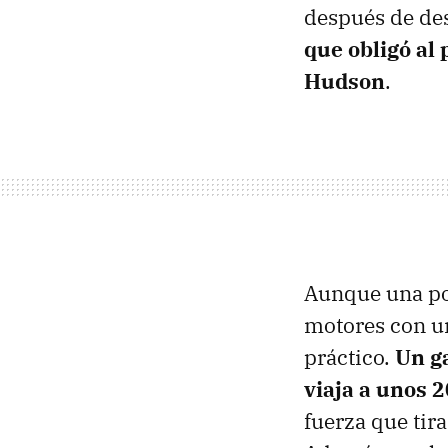
después de de
que obligó al 
Hudson
.
Aunque una pos
motores con un
práctico.
Un g
viaja a unos 
fuerza que tir