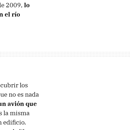
de 2009,
lo
 el río
cubrir los
que no es nada
un avión que
s la misma
 edificio.