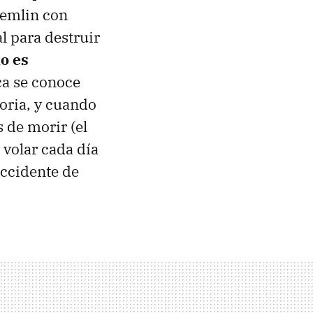
remlin con
l para destruir
lo es
ca se conoce
oria, y cuando
 de morir (el
 volar cada día
accidente de