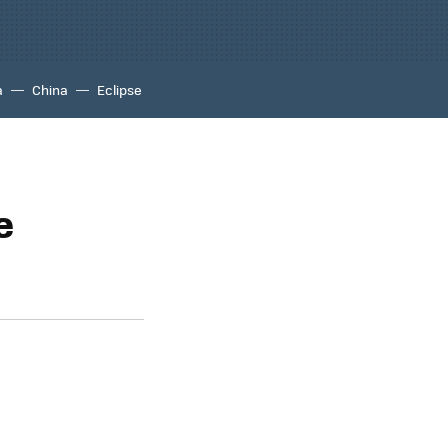
a
China
Eclipse
e