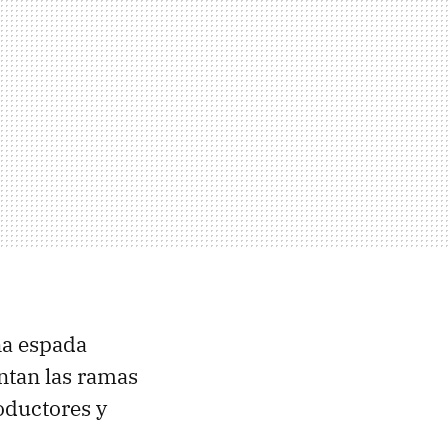
na espada
entan las ramas
roductores y