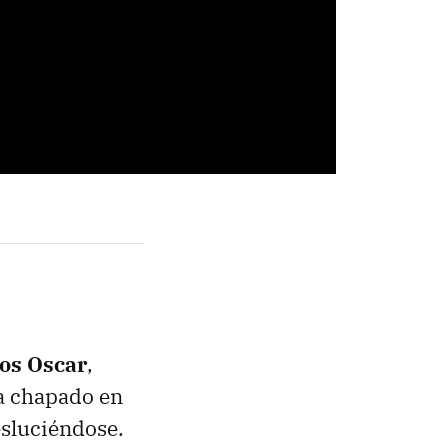
los Oscar
,
ía chapado en
esluciéndose.