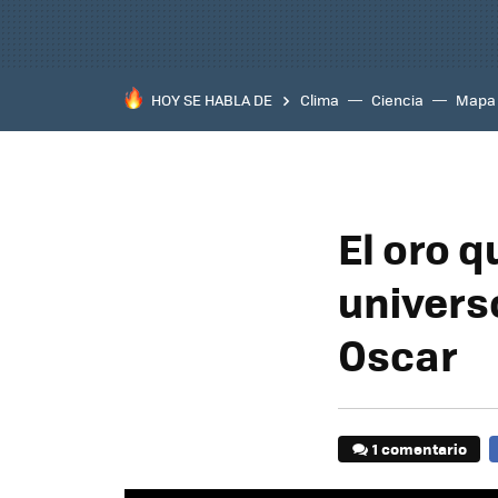
HOY SE HABLA DE
Clima
Ciencia
Mapa
El oro q
univers
Oscar
1 comentario