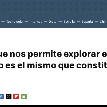
Tecnología
Internet
Dieta
Estrella
España
Chin
ue nos permite explorar e
o es el mismo que constit
FACEBOOK
TWITTER
FLIPBOARD
E-