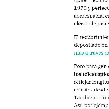
Epner Technolo
1970 y perfecc
aeroespacial e
electrodeposic
El recubrimien
depositado en 
más a través d
Pero para
¿en 
los telescopi
reflejar longit
celestes desde
También es una
Así, por ejemp