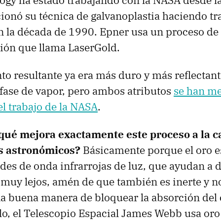
gy ha estado trabajando con la NASA desde l
ionó su técnica de galvanoplastia haciendo tr
n la década de 1990. Epner usa un proceso de
ión que llama LaserGold.
to resultante ya era más duro y más reflectant
fase de vapor, pero ambos atributos
se han m
el trabajo de la NASA
.
qué mejora exactamente este proceso a la c
os astronómicos?
Básicamente porque el oro e
udes de onda infrarrojas de luz, que ayudan a 
 muy lejos, amén de que también es inerte y no
 buena manera de bloquear la absorción del c
lo, el Telescopio Espacial James Webb usa oro