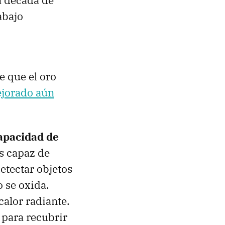
a década de
abajo
e que el oro
ejorado aún
apacidad de
s capaz de
detectar objetos
 se oxida.
alor radiante.
 para recubrir