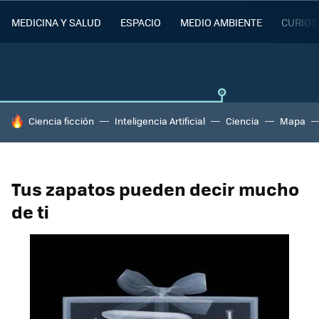
MEDICINA Y SALUD
ESPACIO
MEDIO AMBIENTE
CURIOS
HOY SE HABLA DE
Ciencia ficción
Inteligencia Artificial
Ciencia
Mapa
Tus zapatos pueden decir mucho
de ti