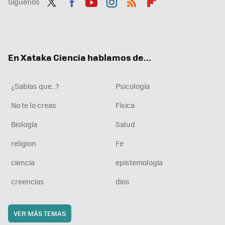
Síguenos
Twit
Fac
You
Inst
RSS
Flip
ter
ebo
tub
agr
boa
ok
e
am
rd
En Xataka Ciencia hablamos de...
¿Sabías que...?
Psicología
No te lo creas
Física
Biología
Salud
religion
Fe
ciencia
epistemología
creencias
dios
VER MÁS TEMAS