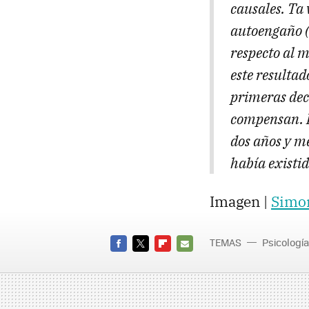
causales. Ta 
autoengaño (d
respecto al 
este resulta
primeras dec
compensan. E
dos años y m
había existi
Imagen |
Simon
TEMAS
Psicología
FACEBOOK
TWITTER
FLIPBOARD
E-
MAIL