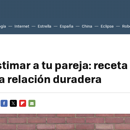
ogía
Internet
Estrella
España
China
Eclipse
Rob
timar a tu pareja: receta
a relación duradera
FACEBOOK
TWITTER
FLIPBOARD
E-
MAIL