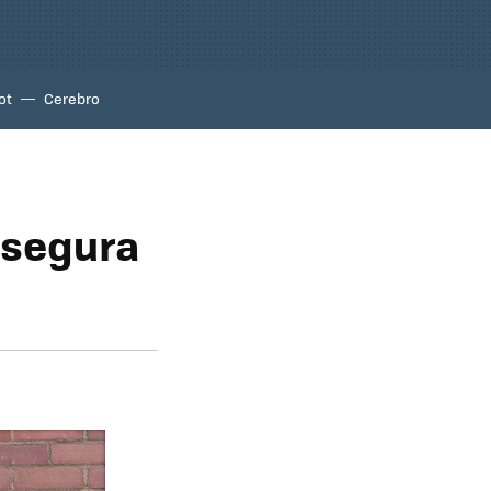
ot
Cerebro
 segura