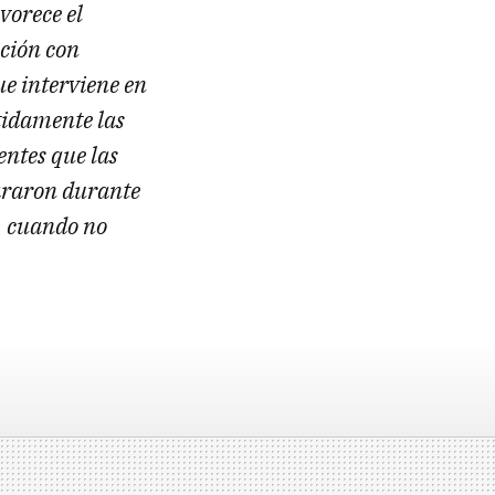
vorece el
cción con
e interviene en
tidamente las
entes que las
lararon durante
, cuando no