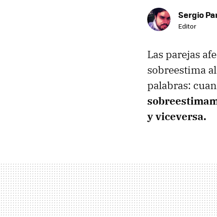
Sergio Pa
Editor
Las parejas af
sobreestima al
palabras: cua
sobreestimam
y viceversa.