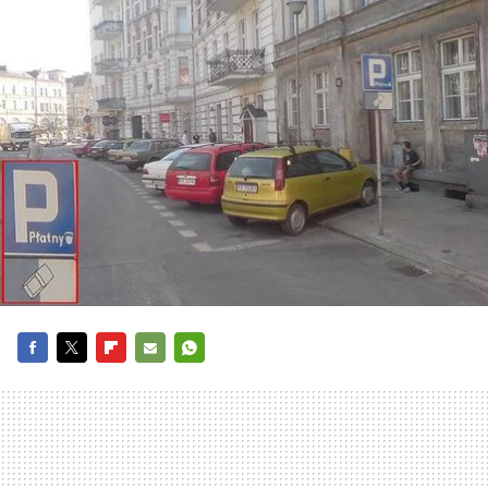
FACEBOOK
TWITTER
FLIPBOARD
E-
WHATSAPP
MAIL