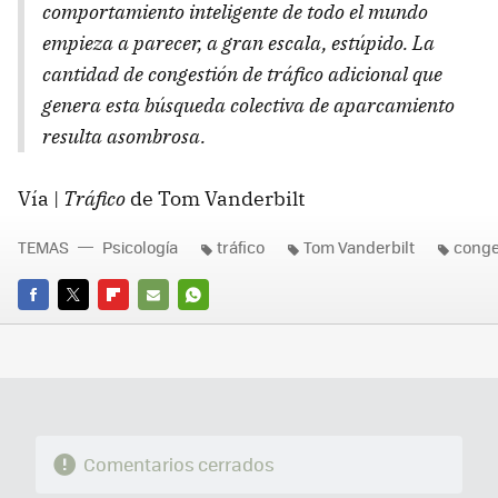
comportamiento inteligente de todo el mundo
empieza a parecer, a gran escala, estúpido. La
cantidad de congestión de tráfico adicional que
genera esta búsqueda colectiva de aparcamiento
resulta asombrosa.
Vía |
Tráfico
de Tom Vanderbilt
TEMAS
Psicología
tráfico
Tom Vanderbilt
conge
FACEBOOK
TWITTER
FLIPBOARD
E-
WHATSAPP
MAIL
Comentarios cerrados