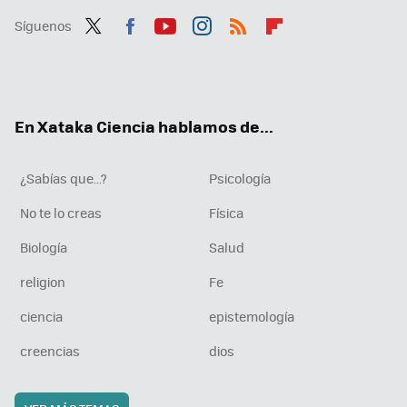
Síguenos
Twit
Fac
You
Inst
RSS
Flip
ter
ebo
tub
agr
boa
ok
e
am
rd
En Xataka Ciencia hablamos de...
¿Sabías que...?
Psicología
No te lo creas
Física
Biología
Salud
religion
Fe
ciencia
epistemología
creencias
dios