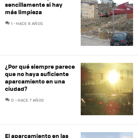
sencillamente si hay
más limpieza
COMENTARIOS
1
HACE 6 AÑOS
¿Por qué siempre parece
que no haya suficiente
aparcamiento en una
ciudad?
COMENTARIOS
0
HACE 7 AÑOS
El aparcamiento en las