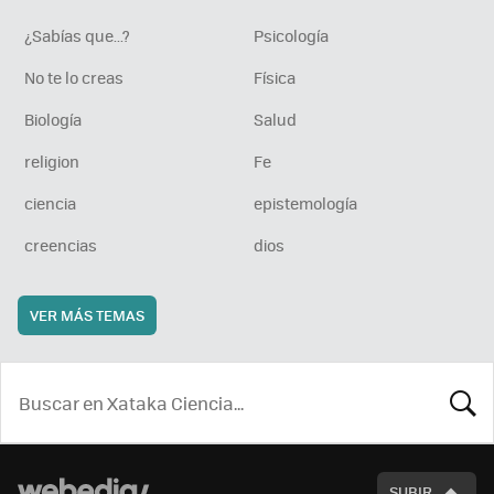
¿Sabías que...?
Psicología
No te lo creas
Física
Biología
Salud
religion
Fe
ciencia
epistemología
creencias
dios
VER MÁS TEMAS
BUSCA
SUBIR