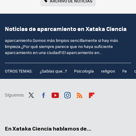
ARCHIVO DE NOTICIAS
Noticias de aparcamiento en Xataka Ciencia
aparcamiento:Somos más limpios sencillamente si hay más
limpieza.¿Por qué siempre parece que no haya suficiente
aparcamiento en una ciudad?.El aparcamiento en...
OTROS TEMAS:
¿Sabías que...?
Psicología
religion
Fe
Síguenos
Twit
Fac
You
Inst
RSS
Flip
ter
ebo
tub
agr
boa
ok
e
am
rd
En Xataka Ciencia hablamos de...