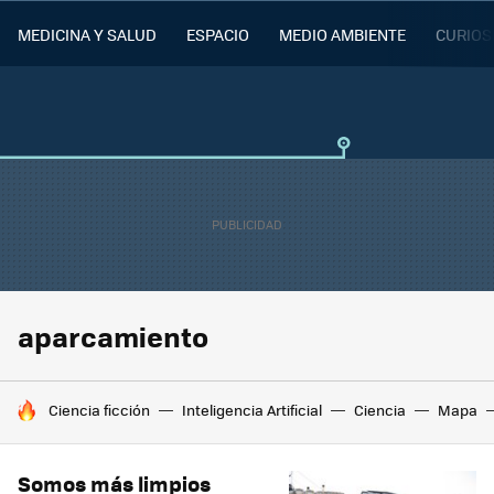
MEDICINA Y SALUD
ESPACIO
MEDIO AMBIENTE
CURIOS
aparcamiento
HOY SE HABLA DE
Ciencia ficción
Inteligencia Artificial
Ciencia
Mapa
Somos más limpios