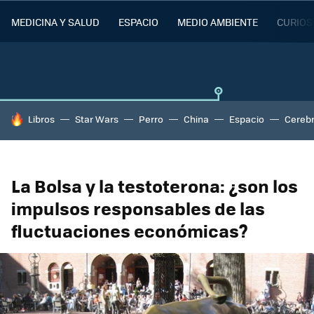
MEDICINA Y SALUD
ESPACIO
MEDIO AMBIENTE
CURIOS
HOY SE HABLA DE
Libros
Star Wars
Perro
China
Espacio
Cereb
La Bolsa y la testoterona: ¿son los
impulsos responsables de las
fluctuaciones económicas?