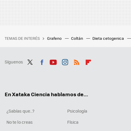
TEMAS DE INTERÉS
Grafeno
Coltán
Dieta cetogenica
Síguenos
Twit
Fac
You
Inst
RSS
Flip
ter
ebo
tub
agr
boa
ok
e
am
rd
En Xataka Ciencia hablamos de...
¿Sabías que...?
Psicología
No te lo creas
Física