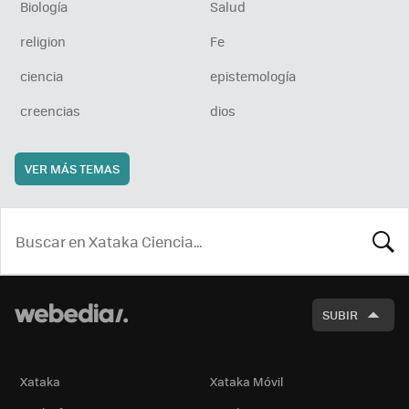
Biología
Salud
religion
Fe
ciencia
epistemología
creencias
dios
VER MÁS TEMAS
BUSCA
SUBIR
Xataka
Xataka Móvil