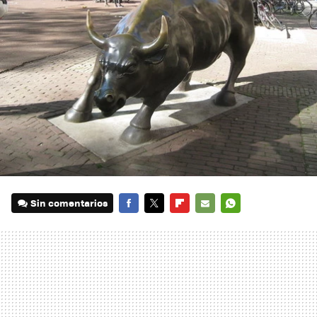
Sin comentarios
FACEBOOK
TWITTER
FLIPBOARD
E-
WHATSAPP
MAIL