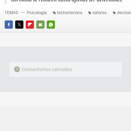
TEMAS
Psicología
testosterona
valores
decisi
FACEBOOK
TWITTER
FLIPBOARD
E-
WHATSAPP
MAIL
Comentarios cerrados