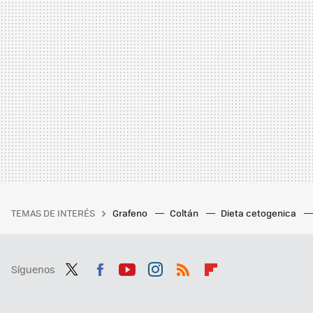
TEMAS DE INTERÉS
Grafeno
Coltán
Dieta cetogenica
Síguenos
Twit
Fac
You
Inst
RSS
Flip
ter
ebo
tub
agr
boa