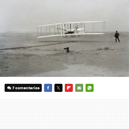
7 comentarios
FACEBOOK
TWITTER
FLIPBOARD
E-
WHATSAPP
MAIL