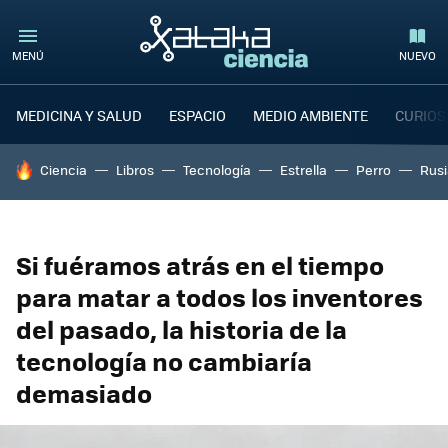
MENÚ
NUEVO
MEDICINA Y SALUD
ESPACIO
MEDIO AMBIENTE
CURIOS
HOY SE HABLA DE
Ciencia
Libros
Tecnología
Estrella
Perro
Rusi
Si fuéramos atrás en el tiempo
para matar a todos los inventores
del pasado, la historia de la
tecnología no cambiaría
demasiado