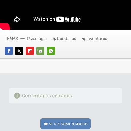
TEMAS
Psicología
bombillas
inventores
FACEBOOK
TWITTER
FLIPBOARD
E-
WHATSAPP
MAIL
Comentarios cerrados
VER
7 COMENTARIOS