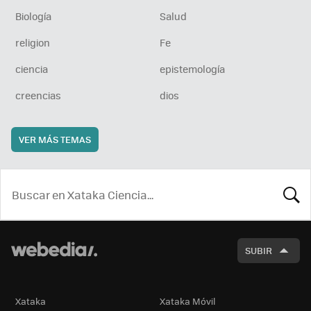
Biología
Salud
religion
Fe
ciencia
epistemología
creencias
dios
VER MÁS TEMAS
BUSCA
SUBIR
Xataka
Xataka Móvil