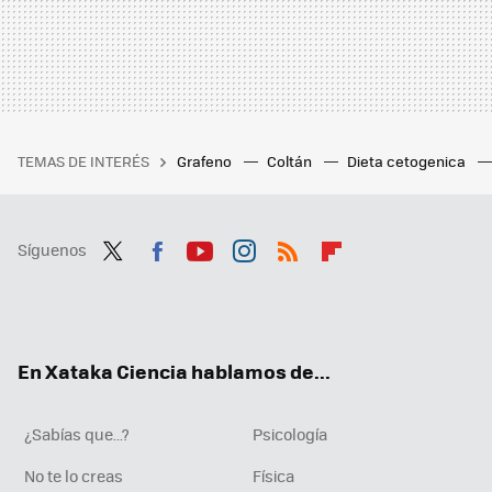
TEMAS DE INTERÉS
Grafeno
Coltán
Dieta cetogenica
Síguenos
Twit
Fac
You
Inst
RSS
Flip
ter
ebo
tub
agr
boa
ok
e
am
rd
En Xataka Ciencia hablamos de...
¿Sabías que...?
Psicología
No te lo creas
Física