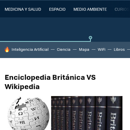
MEDICINA Y SALUD
ESPACIO
MEDIO AMBIENTE
CURIOS
HOY SE HABLA DE
Inteligencia Artificial
Ciencia
Mapa
WiFi
Libros
Enciclopedia Británica VS
Wikipedia