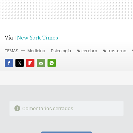
Vía |
New York Times
TEMAS
Medicina
Psicología
cerebro
trastorno
FACEBOOK
TWITTER
FLIPBOARD
E-
WHATSAPP
MAIL
Comentarios cerrados