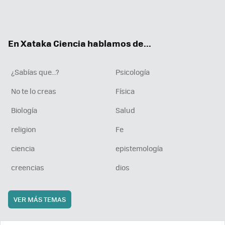
Twit
Fac
You
Inst
RSS
Flip
ter
ebo
tub
agr
boa
ok
e
am
rd
En Xataka Ciencia hablamos de...
¿Sabías que...?
Psicología
No te lo creas
Física
Biología
Salud
religion
Fe
ciencia
epistemología
creencias
dios
VER MÁS TEMAS