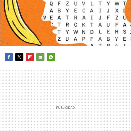
FACEBOOK
TWITTER
FLIPBOARD
E-
WHATSAPP
MAIL