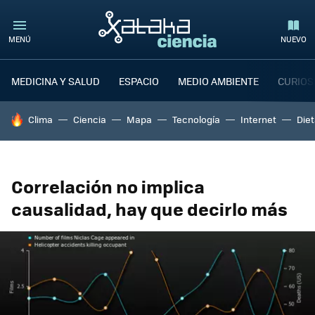
MENÚ
NUEVO
MEDICINA Y SALUD
ESPACIO
MEDIO AMBIENTE
CURIOS
HOY SE HABLA DE
Clima
Ciencia
Mapa
Tecnología
Internet
Die
Correlación no implica
causalidad, hay que decirlo más