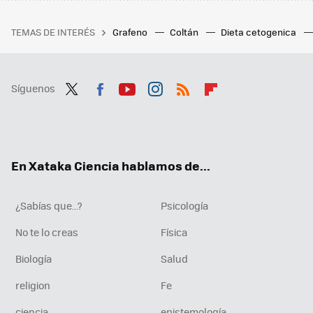
TEMAS DE INTERÉS
Grafeno
Coltán
Dieta cetogenica
Síguenos
Twit
Fac
You
Inst
RSS
Flip
ter
ebo
tub
agr
boa
ok
e
am
rd
En Xataka Ciencia hablamos de...
¿Sabías que...?
Psicología
No te lo creas
Física
Biología
Salud
religion
Fe
ciencia
epistemología