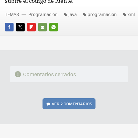
subiré el código de fuente.
TEMAS
Programación
java
programación
xml
FACEBOOK
TWITTER
FLIPBOARD
E-
WHATSAPP
MAIL
Comentarios cerrados
VER
2 COMENTARIOS