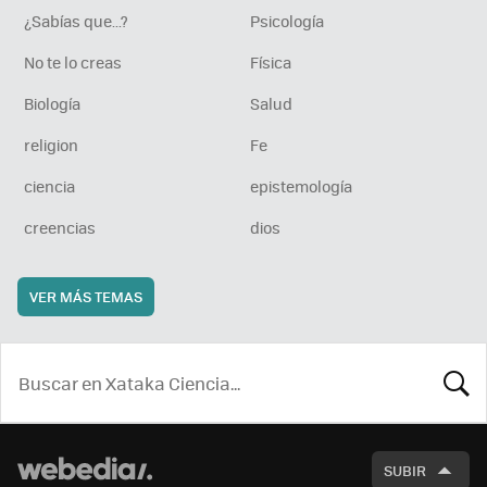
¿Sabías que...?
Psicología
No te lo creas
Física
Biología
Salud
religion
Fe
ciencia
epistemología
creencias
dios
VER MÁS TEMAS
BUSCA
SUBIR