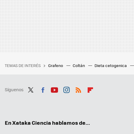
TEMAS DE INTERÉS
Grafeno
Coltán
Dieta cetogenica
Síguenos
Twit
Fac
You
Inst
RSS
Flip
ter
ebo
tub
agr
boa
ok
e
am
rd
En Xataka Ciencia hablamos de...