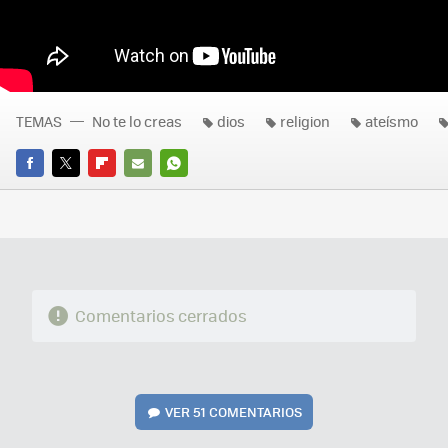
TEMAS
No te lo creas
dios
religion
ateísmo
FACEBOOK
TWITTER
FLIPBOARD
E-
WHATSAPP
MAIL
Comentarios cerrados
VER
51 COMENTARIOS