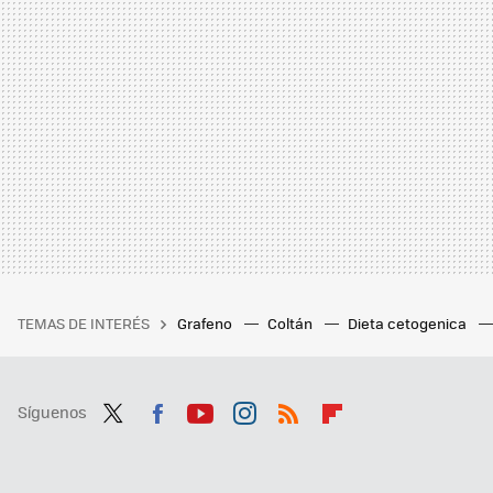
TEMAS DE INTERÉS
Grafeno
Coltán
Dieta cetogenica
Síguenos
Twit
Fac
You
Inst
RSS
Flip
ter
ebo
tub
agr
boa