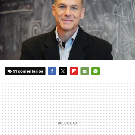
51 comentarios
FACEBOOK
TWITTER
FLIPBOARD
E-
WHATSAPP
MAIL