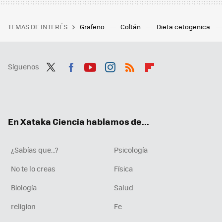
TEMAS DE INTERÉS
Grafeno
Coltán
Dieta cetogenica
Síguenos
Twit
Fac
You
Inst
RSS
Flip
ter
ebo
tub
agr
boa
ok
e
am
rd
En Xataka Ciencia hablamos de...
¿Sabías que...?
Psicología
No te lo creas
Física
Biología
Salud
religion
Fe