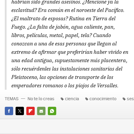
habrían sido grandes asesinos. ¿Mencioné ya la
esclavitud? Era común en el noroeste del Pacífico.
¿El maltrato de esposas? Rutina en Tierra del
Fuego. ¿La falta de jabón, agua caliente, pan,
libros, películas, metal, papel, tela? Cuando
conozcan a una de esas personas que llegan al
extremo de afirmar que preferirían haber vivido en
una edad antigua, supuestamente más placentera,
sólo recuérdenles las instalaciones sanitarias del
Pleistoceno, las opciones de transporte de los
emperadores romanos o los piojos de Versalles.
TEMAS
No te lo creas
ciencia
conocimiento
se
FACEBOOK
TWITTER
FLIPBOARD
E-
WHATSAPP
MAIL