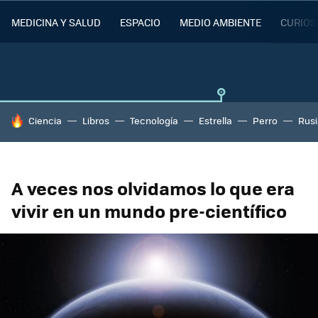
MEDICINA Y SALUD
ESPACIO
MEDIO AMBIENTE
CURIOS
HOY SE HABLA DE
Ciencia
Libros
Tecnología
Estrella
Perro
Rusi
A veces nos olvidamos lo que era
vivir en un mundo pre-científico