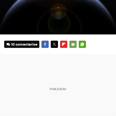
10 comentarios
FACEBOOK
TWITTER
FLIPBOARD
E-
WHATSAPP
MAIL