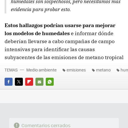
humedales son sospechosos, pero necesitamos más
evidencia para probar esto.
Estos hallazgos podrían usarse para mejorar
los modelos de humedales
e informar dónde
deberían llevarse a cabo campañas de campo
intensivas para identificar las causas
subyacentes de las emisiones de metano tropical
TEMAS
Medio ambiente
emisiones
metano
hum
FACEBOOK
TWITTER
FLIPBOARD
E-
WHATSAPP
MAIL
Comentarios cerrados