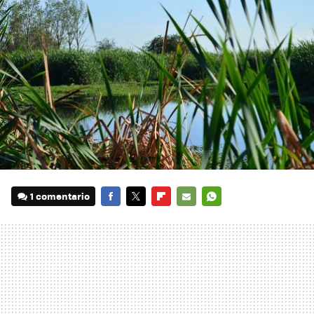
1 comentario
FACEBOOK
TWITTER
FLIPBOARD
E-
WHATSAPP
MAIL