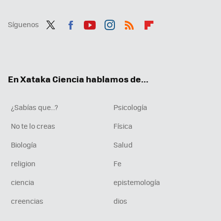
Síguenos
Twit
Fac
You
Inst
RSS
Flip
ter
ebo
tub
agr
boa
ok
e
am
rd
En Xataka Ciencia hablamos de...
¿Sabías que...?
Psicología
No te lo creas
Física
Biología
Salud
religion
Fe
ciencia
epistemología
creencias
dios