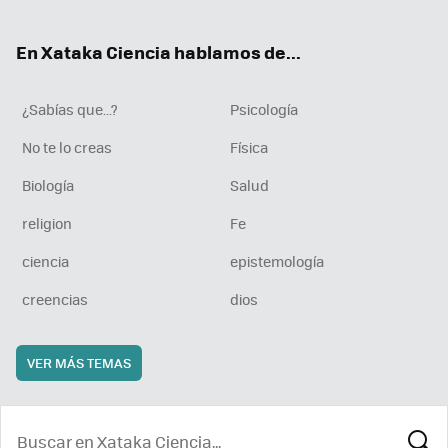
ter
ebo
tub
agr
boa
ok
e
am
rd
En Xataka Ciencia hablamos de...
¿Sabías que...?
Psicología
No te lo creas
Física
Biología
Salud
religion
Fe
ciencia
epistemología
creencias
dios
VER MÁS TEMAS