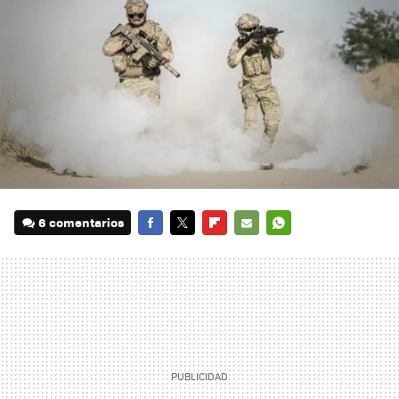
6 comentarios
FACEBOOK
TWITTER
FLIPBOARD
E-
WHATSAPP
MAIL