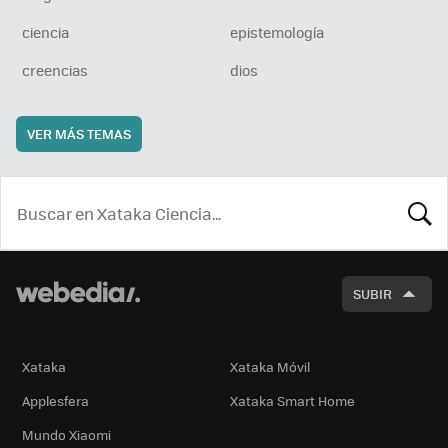
ciencia
epistemología
creencias
dios
VER MÁS TEMAS
BUSCA
SUBIR
Xataka
Xataka Móvil
Applesfera
Xataka Smart Home
Mundo Xiaomi