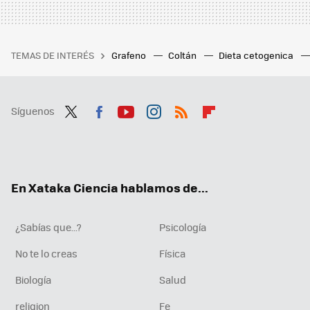
TEMAS DE INTERÉS
Grafeno
Coltán
Dieta cetogenica
Síguenos
Twit
Fac
You
Inst
RSS
Flip
ter
ebo
tub
agr
boa
ok
e
am
rd
En Xataka Ciencia hablamos de...
¿Sabías que...?
Psicología
No te lo creas
Física
Biología
Salud
religion
Fe