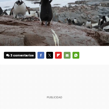
3 comentarios
FACEBOOK
TWITTER
FLIPBOARD
E-
WHATSAPP
MAIL