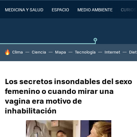
MEDICINA Y SALUD
ESPACIO
MEDIO AMBIENTE
CURIOS
HOY SE HABLA DE
Clima
Ciencia
Mapa
Tecnología
Internet
Die
Los secretos insondables del sexo
femenino o cuando mirar una
vagina era motivo de
inhabilitación