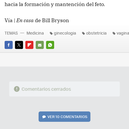
hacia la formación y mantención del feto.
Vía |
En casa
de Bill Bryson
TEMAS
Medicina
ginecologia
obstetricia
vagin
FACEBOOK
TWITTER
FLIPBOARD
E-
WHATSAPP
MAIL
Comentarios cerrados
VER
10 COMENTARIOS