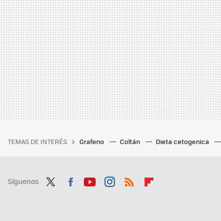
TEMAS DE INTERÉS
Grafeno
Coltán
Dieta cetogenica
Síguenos
Twit
Fac
You
Inst
RSS
Flip
ter
ebo
tub
agr
boa