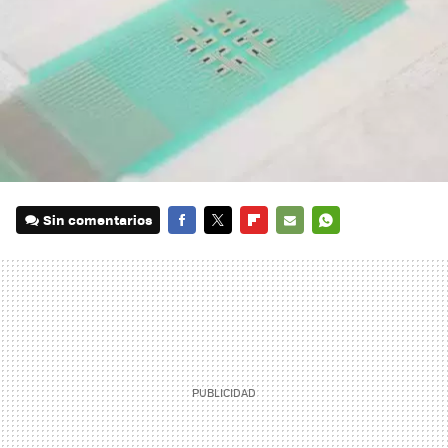
Sin comentarios
FACEBOOK
TWITTER
FLIPBOARD
E-
WHATSAPP
MAIL