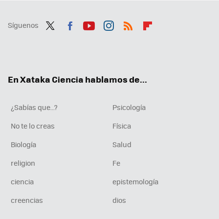
Síguenos
Twit
Fac
You
Inst
RSS
Flip
ter
ebo
tub
agr
boa
ok
e
am
rd
En Xataka Ciencia hablamos de...
¿Sabías que...?
Psicología
No te lo creas
Física
Biología
Salud
religion
Fe
ciencia
epistemología
creencias
dios