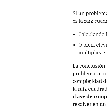
Si un problem
es la raíz cua
Calculando l
O bien, ele
multiplicac
La conclusión 
problemas comp
complejidad de
la raíz cuadra
clase de comp
resolver en un