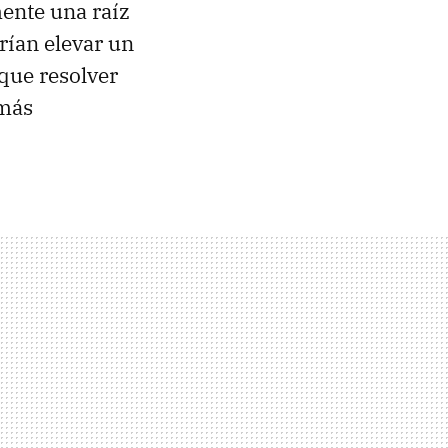
ente una raíz
ían elevar un
que resolver
 más