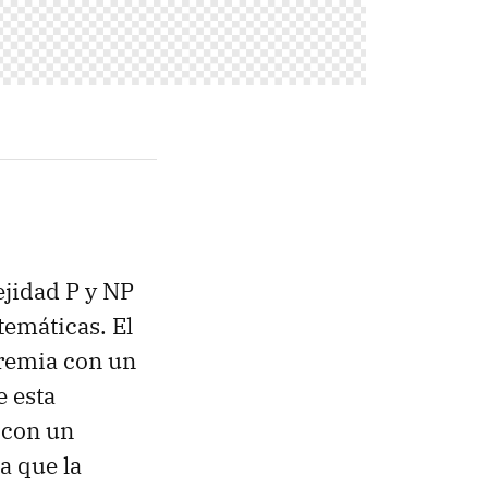
ejidad P y NP
temáticas. El
emia con un
e esta
 con un
a que la