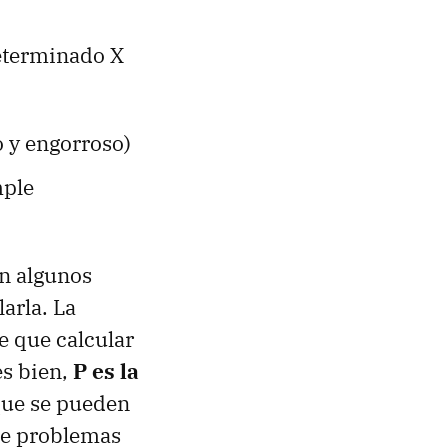
eterminado X
:
o y engorroso)
mple
en algunos
arla. La
e que calcular
es bien,
P es la
que se pueden
 de problemas