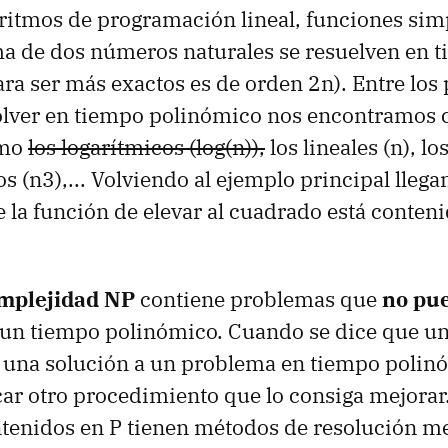
oritmos de programación lineal, funciones simp
a de dos números naturales se resuelven en 
ra ser más exactos es de orden 2n). Entre lo
olver en tiempo polinómico nos encontramos 
omo
los logarítmicos (log(n)),
los lineales (n), l
os (n3),... Volviendo al ejemplo principal llega
 la función de elevar al cuadrado está contenid
omplejidad NP
contiene problemas que
no pu
un tiempo polinómico. Cuando se dice que un
 una solución a un problema en tiempo polin
car otro procedimiento que lo consiga mejorar.
tenidos en P tienen métodos de resolución me