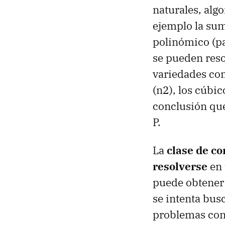
naturales, alg
ejemplo la sum
polinómico (pa
se pueden res
variedades c
(n2), los cúbic
conclusión que
P.
La
clase de c
resolverse
en 
puede obtener
se intenta bus
problemas con