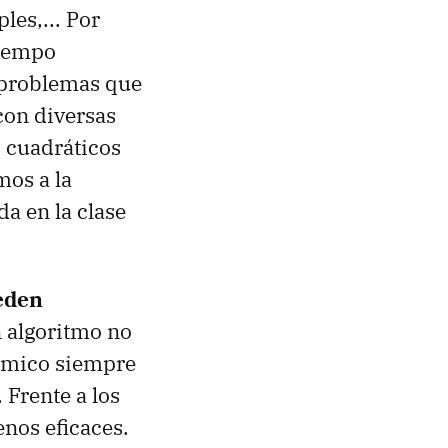
les,... Por
tiempo
s problemas que
con diversas
os cuadráticos
mos a la
a en la clase
eden
 algoritmo no
ómico siempre
 Frente a los
nos eficaces.