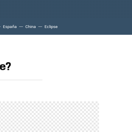
España
China
Eclipse
te?