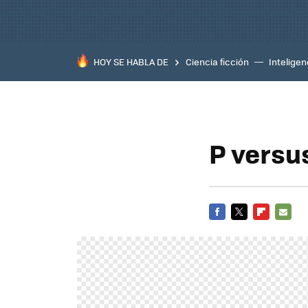
HOY SE HABLA DE
Ciencia ficción
Inteligenc
P versu
FACEBOOK
TWITTER
FLIPBOARD
E-
MAIL