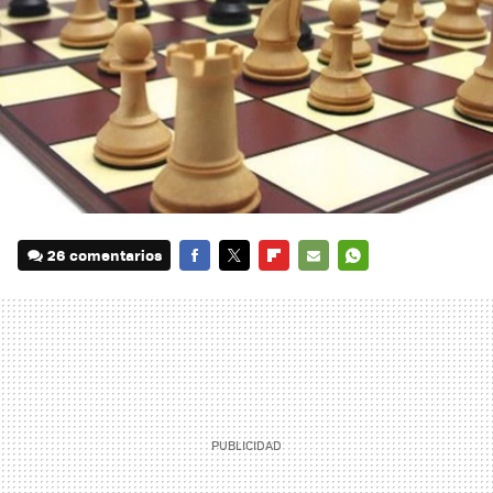
26 comentarios
FACEBOOK
TWITTER
FLIPBOARD
E-
WHATSAPP
MAIL