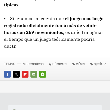
típicas
.
Si tenemos en cuenta que
el juego más largo
registrado oficialmente tomó más de veinte
horas con 269 movimientos
, es difícil imaginar
el tiempo que un juego teóricamente podría
durar.
TEMAS
Matemáticas
números
cifras
ajedrez
FACEBOOK
TWITTER
FLIPBOARD
E-
WHATSAPP
MAIL