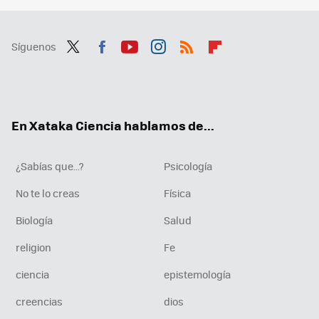
Síguenos
Twit
Fac
You
Inst
RSS
Flip
ter
ebo
tub
agr
boa
ok
e
am
rd
En Xataka Ciencia hablamos de...
¿Sabías que...?
Psicología
No te lo creas
Física
Biología
Salud
religion
Fe
ciencia
epistemología
creencias
dios