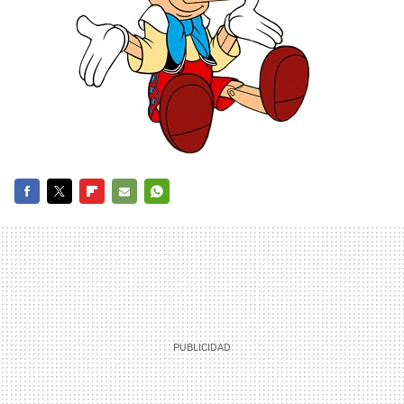
FACEBOOK
TWITTER
FLIPBOARD
E-
WHATSAPP
MAIL