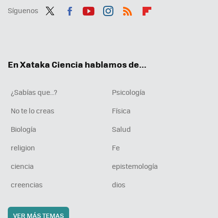
Síguenos
Twit
Fac
You
Inst
RSS
Flip
ter
ebo
tub
agr
boa
ok
e
am
rd
En Xataka Ciencia hablamos de...
¿Sabías que...?
Psicología
No te lo creas
Física
Biología
Salud
religion
Fe
ciencia
epistemología
creencias
dios
VER MÁS TEMAS