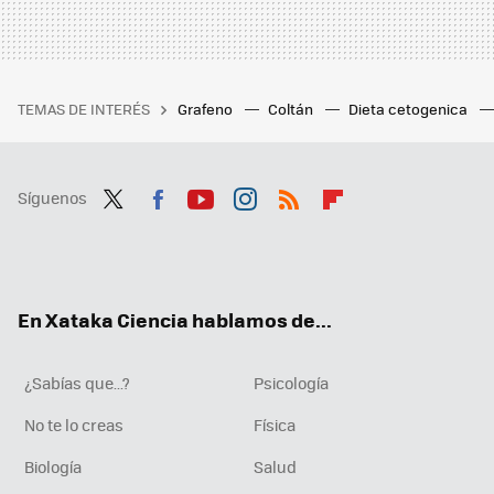
TEMAS DE INTERÉS
Grafeno
Coltán
Dieta cetogenica
Síguenos
Twit
Fac
You
Inst
RSS
Flip
ter
ebo
tub
agr
boa
ok
e
am
rd
En Xataka Ciencia hablamos de...
¿Sabías que...?
Psicología
No te lo creas
Física
Biología
Salud