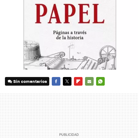
Sin comentarios
FACEBOOK
TWITTER
FLIPBOARD
E-
WHATSAPP
MAIL