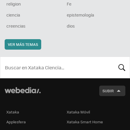
religion
Fe
ciencia
epistemología
creencias
dios
VER MÁS TEMAS
BUSCA
SUBIR
Xataka
Xataka Móvil
Applesfera
Xataka Smart Home